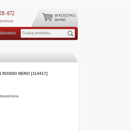
08-672
W KOSZYKU:
(pusty)
jestracja
Aktualności
N ROSSO NERO [114417]
-bawełniana