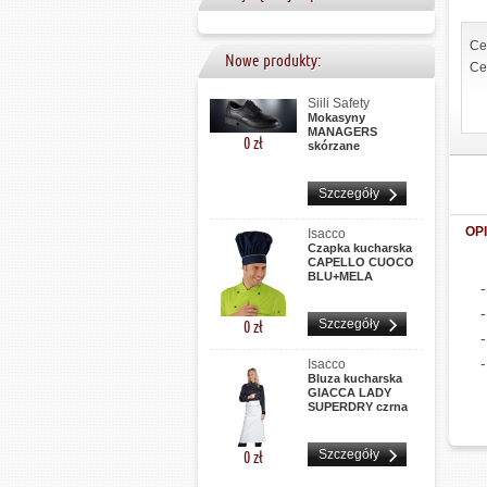
Ce
Nowe produkty:
Ce
Siili Safety
Mokasyny
MANAGERS
0 zł
skórzane
Szczegóły
OP
Isacco
Czapka kucharska
CAPELLO CUOCO
BLU+MELA
0 zł
Szczegóły
Isacco
Bluza kucharska
GIACCA LADY
SUPERDRY czrna
0 zł
Szczegóły