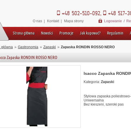
+48 502-510-092,
+48 517-3
O nas
|
Kontakt
|
Mapa strony
Logowanie
/
Re
Strona główna
Nowości
Promocje
Jak kupować?
Regulamin
a główna
Gastronomia
Zapaski
Zapaska RONDIN ROSSO NERO
sacco Zapaska RONDIN ROSSO NERO
Isacco Zapaska RONDI
Kategoria:
Zapaski
Stylowa zapaska poliestrowo
Uniwersalna
Bez kieszeni, szeroki pas