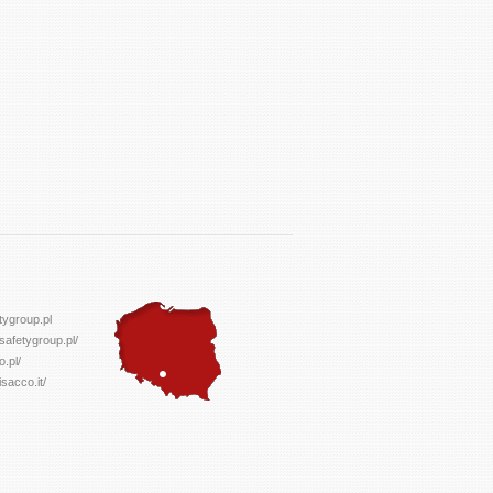
ygroup.pl
safetygroup.pl/
o.pl/
isacco.it/