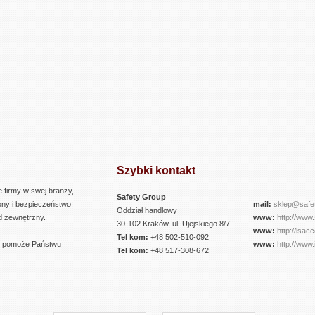
Szybki kontakt
 firmy w swej branży,
Safety Group
ony i bezpieczeństwo
mail:
sklep@safet
Oddział handlowy
d zewnętrzny.
www:
http://www.
30-102 Kraków, ul. Ujejskiego 8/7
www:
http://isacc
Tel kom:
+48 502-510-092
w pomoże Państwu
www:
http://www.
Tel kom:
+48 517-308-672